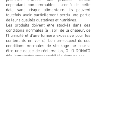
cependant consommables au-delà de cette
date sans risque alimentaire. Ils peuvent
toutefois avoir partiellement perdu une partie
de leurs qualités gustatives et nutritives.
Les produits doivent être stockés dans des
conditions normales (à l’abri de la chaleur, de
l'humidité et d'une lumière excessive pour les
contenants en verre). Le non-respect de ces
conditions normales de stockage ne pourra
être une cause de réclamation, OLIO DONATO
déclinant toutes responsabilités dans ce cas.
Merci d'envoyer votre demande par courriel
avec une photos du/des produit(s) mis en cause
à :
oliodonato@gmail.com
ARTICLE 7 - PAIEMENT
A la commande :
- Carte de crédit / débit avec le site
sécurisé stripe.com
Il est possible que votre banque vous demande
un code pour valider le paiement (3D SECURE)
ce code vous est envoyé par votre banque sur
votre téléphone cellulaire.
- Paypal