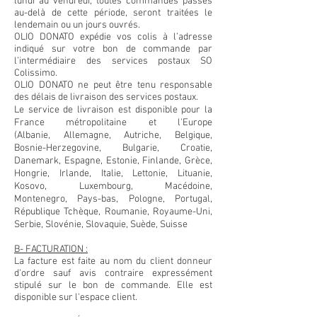
lundi au vendredi, toutes commandes passés
au-delà de cette période, seront traitées le
lendemain ou un jours ouvrés.
OLIO DONATO expédie vos colis à l’adresse
indiqué sur votre bon de commande par
l’intermédiaire des services postaux SO
Colissimo.
OLIO DONATO ne peut être tenu responsable
des délais de livraison des services postaux.
Le service de livraison est disponible pour la
France métropolitaine et l'Europe
(Albanie, Allemagne, Autriche, Belgique,
Bosnie-Herzegovine, Bulgarie, Croatie,
Danemark, Espagne, Estonie, Finlande, Grèce,
Hongrie, Irlande, Italie, Lettonie, Lituanie,
Kosovo, Luxembourg, Macédoine,
Montenegro, Pays-bas, Pologne, Portugal,
République Tchèque, Roumanie, Royaume-Uni,
Serbie, Slovénie, Slovaquie, Suède, Suisse
B- FACTURATION :
La facture est faite au nom du client donneur
d'ordre sauf avis contraire expressément
stipulé sur le bon de commande. Elle est
disponible sur l'espace client.