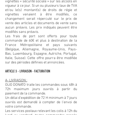
vignettes « sécurité sociale » sur les alcools en
vigueur à ce jour. Si un ou plusieurs taux de TVA
et/ou le(s) montant(s) de droits de régie et
vignettes venaient à être modifiés, ce
changement serait répercuté sur le prix de
vente des articles et documents de vente sans
aucun préavis. Les prix indiqués peuvent être
modifiés sans préavis.
Les frais de port sont offerts pour toute
commande de 60€ et plus à destination de la
France Métropolitaine et pays suivants
(Belgique, Allemagne, Royaume-Unis, Pays-
Bas, Luxembourg, Espagne, Autriche, Portugal,
Italie, Suisse). Cette offre pourra être modifiée
sur des périodes définies et annoncées.
ARTICLE 3 - LIVRAISON - FACTURATION
A- LIVRAISON :
OLIO DONATO traite les commandes sous 48h à
72h maximum jours ouvrés à partir du
paiement de la commande.
Un délai d'expédition de 72 H minimum à 7 jours
ouvrés est demandé à compter de l'envoi de
votre commande.
Les services postaux relevant les colis à 12h du